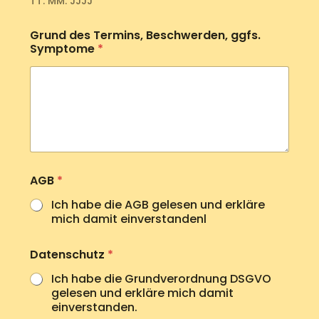
TT. MM. JJJJ
Grund des Termins, Beschwerden, ggfs.
Symptome
*
z
AGB
*
u
r
Ich habe die AGB gelesen und erkläre
N
mich damit einverstandenl
a
m
e
Datenschutz
*
v
e
Ich habe die Grundverordnung DSGVO
r
gelesen und erkläre mich damit
e
einverstanden.
i