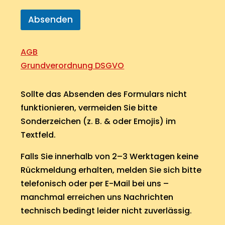
n
b
Absenden
a
r
e
AGB
n
Grundverordnung DSGVO
?
Sollte das Absenden des Formulars nicht
funktionieren, vermeiden Sie bitte
Sonderzeichen (z. B. & oder Emojis) im
Textfeld.
Falls Sie innerhalb von 2–3 Werktagen keine
Rückmeldung erhalten, melden Sie sich bitte
telefonisch oder per E-Mail bei uns –
manchmal erreichen uns Nachrichten
technisch bedingt leider nicht zuverlässig.