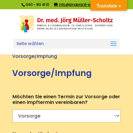
040 - 80 41 10
info@kinderarzt-elbvororte.de
Translate »
Seite wählen
Home
Terminformular
9
9
Vorsorge/Impfung
Vorsorge/Impfung
Möchten Sie einen Termin zur Vorsorge oder
einen Impftermin vereinbaren?